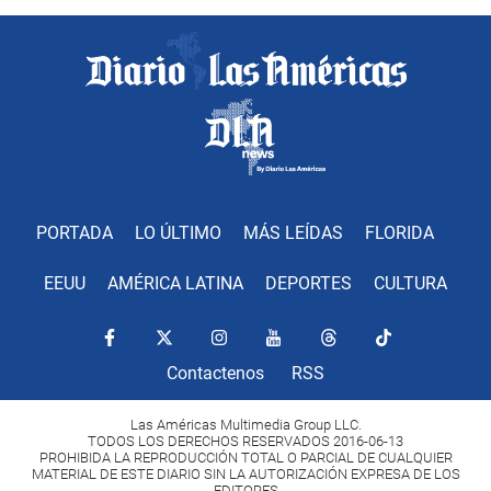
PORTADA
LO ÚLTIMO
MÁS LEÍDAS
FLORIDA
EEUU
AMÉRICA LATINA
DEPORTES
CULTURA
Contactenos
RSS
Las Américas Multimedia Group LLC.
TODOS LOS DERECHOS RESERVADOS 2016-06-13
PROHIBIDA LA REPRODUCCIÓN TOTAL O PARCIAL DE CUALQUIER
MATERIAL DE ESTE DIARIO SIN LA AUTORIZACIÓN EXPRESA DE LOS
EDITORES