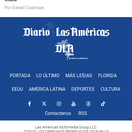
Por Daniel Castropé
PORTADA
LO ÚLTIMO
MÁS LEÍDAS
FLORIDA
EEUU
AMÉRICA LATINA
DEPORTES
CULTURA
Contactenos
RSS
Las Américas Multimedia Group LLC.
TODOS LOS DERECHOS RESERVADOS 2016-06-13