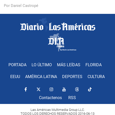
Por Daniel Castropé
PORTADA
LO ÚLTIMO
MÁS LEÍDAS
FLORIDA
EEUU
AMÉRICA LATINA
DEPORTES
CULTURA
Contactenos
RSS
Las Américas Multimedia Group LLC.
TODOS LOS DERECHOS RESERVADOS 2016-06-13