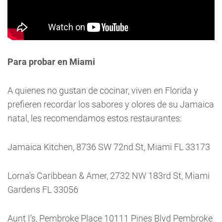
Para probar en Miami
A quienes no gustan de cocinar, viven en Florida y
prefieren recordar los sabores y olores de su Jamaica
natal, les recomendamos estos restaurantes:
Jamaica Kitchen, 8736 SW 72nd St, Miami FL 33173
Lorna's Caribbean & Amer, 2732 NW 183rd St, Miami
Gardens FL 33056
Aunt I’s, Pembroke Place 10111 Pines Blvd Pembroke