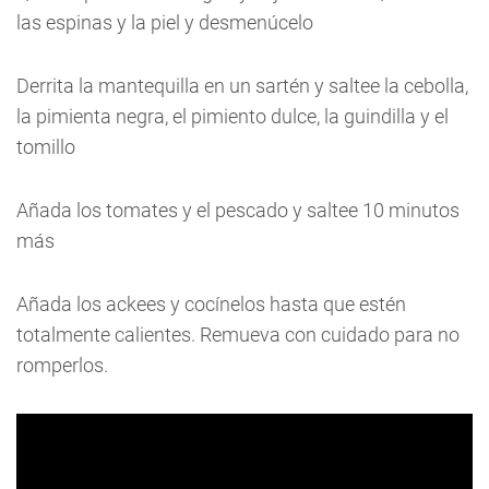
las espinas y la piel y desmenúcelo
Derrita la mantequilla en un sartén y saltee la cebolla,
la pimienta negra, el pimiento dulce, la guindilla y el
tomillo
Añada los tomates y el pescado y saltee 10 minutos
más
Añada los ackees y cocínelos hasta que estén
totalmente calientes. Remueva con cuidado para no
romperlos.