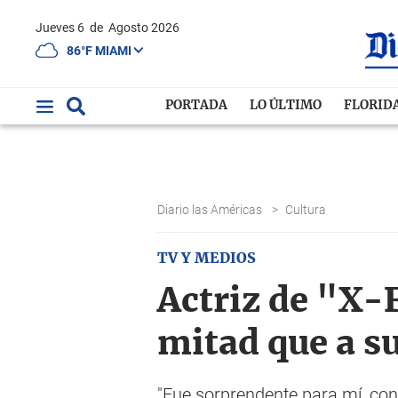
Jueves 6
de
Agosto 2026
86°F MIAMI
PORTADA
LO ÚLTIMO
FLORID
Diario las Américas
>
Cultura
TV Y MEDIOS
Actriz de "X-F
mitad que a 
"Fue sorprendente para mí, con