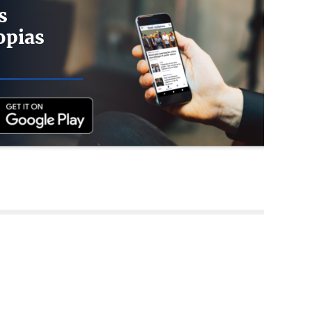
s
opias