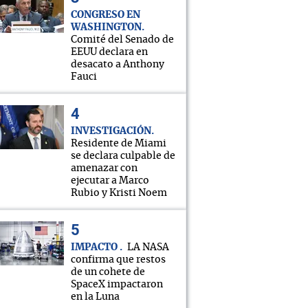
CONGRESO EN
WASHINGTON
Comité del Senado de
EEUU declara en
desacato a Anthony
Fauci
INVESTIGACIÓN
Residente de Miami
se declara culpable de
amenazar con
ejecutar a Marco
Rubio y Kristi Noem
IMPACTO
LA NASA
confirma que restos
de un cohete de
SpaceX impactaron
en la Luna