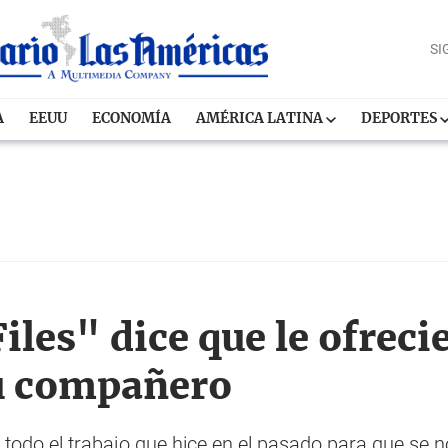
SI
A
EEUU
ECONOMÍA
AMÉRICA LATINA
DEPORTES
iles" dice que le ofreci
su compañero
 todo el trabajo que hice en el pasado para que se n