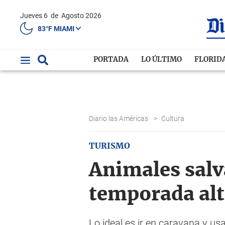
Jueves 6
de
Agosto 2026
83°F MIAMI
PORTADA
LO ÚLTIMO
FLORID
Diario las Américas
>
Cultura
TURISMO
Animales salv
temporada alt
Lo ideal es ir en caravana y u