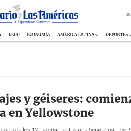
SI
A
EEUU
ECONOMÍA
AMÉRICA LATINA
DEPORTES
ajes y géiseres: comienz
a en Yellowstone
sar uno de los 12 campamentos que tiene el parque.