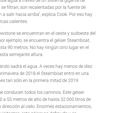
cula agua a través de un sistema gigante de
a se filtran, son recalentadas por la fuente de
n a salir hacia arriba", explica Cook. Por eso hay
rcas calientes.
wstone se encuentran en el oeste y sudoeste del
 por ejemplo, se encuentra el géiser Steamboat,
ta 90 metros. No hay ningún otro lugar en el
sta semejante altura.
cuándo sadrá el agua. A veces hay menos de diez
 primavera de 2018 el Steamboat entró en una
es tan sólo en la primera mitad de 2019.
 que conducen todos los caminos. Este géiser
 a 55 metros de alto de hasta 32.000 litros de
 dirección al cielo. Enormes estacionamientos,