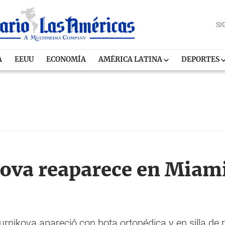
SI
A
EEUU
ECONOMÍA
AMÉRICA LATINA
DEPORTES
va reaparece en Miami 
rnikova apareció con bota ortopédica y en silla de 