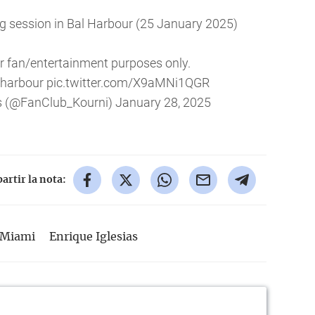
g session in Bal Harbour (25 January 2025)
for fan/entertainment purposes only.
lharbour
pic.twitter.com/X9aMNi1QGR
s (@FanClub_Kourni)
January 28, 2025
rtir la nota:
Miami
Enrique Iglesias