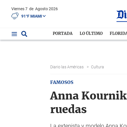
Viernes 7
de
Agosto 2026
91°F MIAMI
PORTADA
LO ÚLTIMO
FLORID
Diario las Américas
>
Cultura
FAMOSOS
Anna Kourniko
ruedas
La extenista y modelo Anna Kou