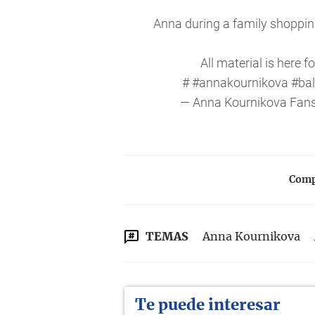
Anna during a family shoppin
All material is here 
#
#annakournikova
#ba
— Anna Kournikova Fan
Compa
TEMAS
Anna Kournikova
Te puede interesar