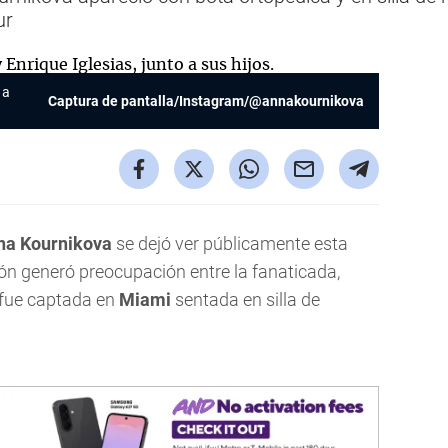
ur
 a
Captura de pantalla/Instagram/@annakournikova
na Kournikova
se dejó ver públicamente esta
ón generó preocupación entre la fanaticada,
fue captada en
Miami
sentada en silla de