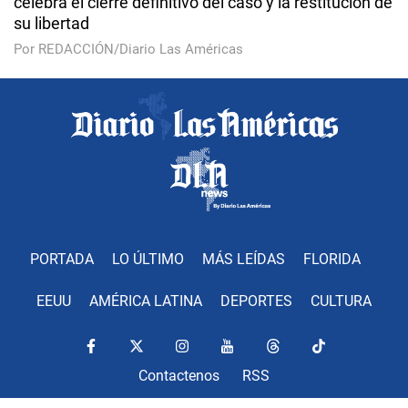
celebra el cierre definitivo del caso y la restitución de
su libertad
Por REDACCIÓN/Diario Las Américas
PORTADA
LO ÚLTIMO
MÁS LEÍDAS
FLORIDA
EEUU
AMÉRICA LATINA
DEPORTES
CULTURA
Contactenos
RSS