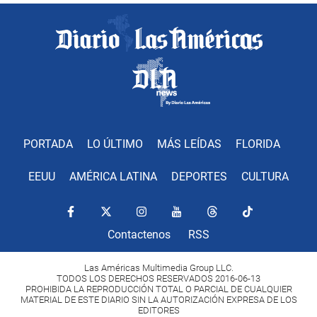
PORTADA
LO ÚLTIMO
MÁS LEÍDAS
FLORIDA
EEUU
AMÉRICA LATINA
DEPORTES
CULTURA
Contactenos
RSS
Las Américas Multimedia Group LLC.
TODOS LOS DERECHOS RESERVADOS 2016-06-13
PROHIBIDA LA REPRODUCCIÓN TOTAL O PARCIAL DE CUALQUIER
MATERIAL DE ESTE DIARIO SIN LA AUTORIZACIÓN EXPRESA DE LOS
EDITORES