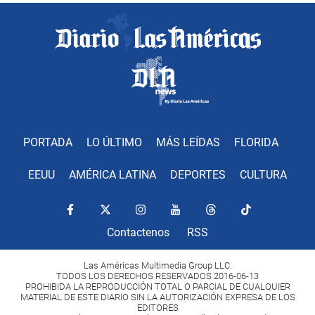
PORTADA
LO ÚLTIMO
MÁS LEÍDAS
FLORIDA
EEUU
AMÉRICA LATINA
DEPORTES
CULTURA
Contactenos
RSS
Las Américas Multimedia Group LLC.
TODOS LOS DERECHOS RESERVADOS 2016-06-13
PROHIBIDA LA REPRODUCCIÓN TOTAL O PARCIAL DE CUALQUIER
MATERIAL DE ESTE DIARIO SIN LA AUTORIZACIÓN EXPRESA DE LOS
EDITORES