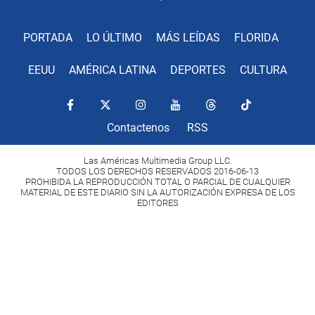
PORTADA
LO ÚLTIMO
MÁS LEÍDAS
FLORIDA
EEUU
AMÉRICA LATINA
DEPORTES
CULTURA
Contactenos
RSS
Las Américas Multimedia Group LLC.
TODOS LOS DERECHOS RESERVADOS 2016-06-13
PROHIBIDA LA REPRODUCCIÓN TOTAL O PARCIAL DE CUALQUIER
MATERIAL DE ESTE DIARIO SIN LA AUTORIZACIÓN EXPRESA DE LOS
EDITORES
Copyright Diario Las Américas 2022. All rights reserved