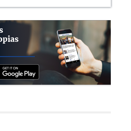
s
opias