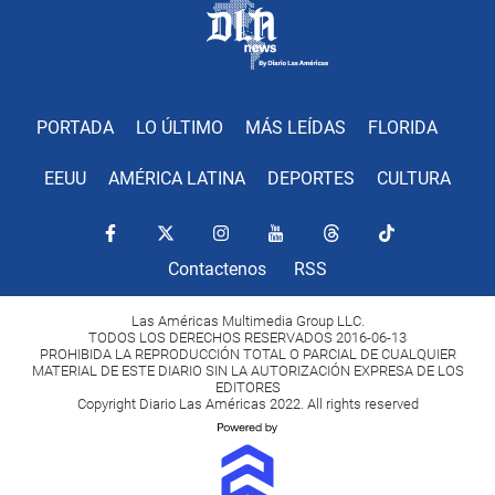
PORTADA
LO ÚLTIMO
MÁS LEÍDAS
FLORIDA
EEUU
AMÉRICA LATINA
DEPORTES
CULTURA
Contactenos
RSS
Las Américas Multimedia Group LLC.
TODOS LOS DERECHOS RESERVADOS 2016-06-13
PROHIBIDA LA REPRODUCCIÓN TOTAL O PARCIAL DE CUALQUIER
MATERIAL DE ESTE DIARIO SIN LA AUTORIZACIÓN EXPRESA DE LOS
EDITORES
Copyright Diario Las Américas 2022. All rights reserved