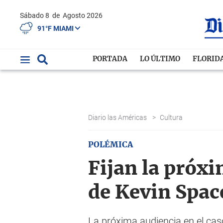
Sábado 8
de
Agosto 2026
91°F MIAMI
PORTADA
LO ÚLTIMO
FLORID
Diario las Américas
>
Cultura
POLÉMICA
Fijan la próxi
de Kevin Spac
La próxima audiencia en el cas