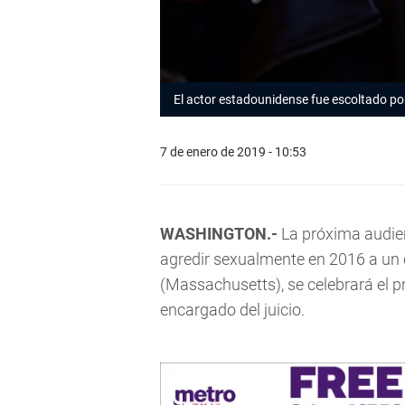
El actor estadounidense fue escoltado por 
7 de enero de 2019 - 10:53
WASHINGTON.-
La próxima audie
agredir sexualmente en 2016 a un 
(Massachusetts), se celebrará el p
encargado del juicio.