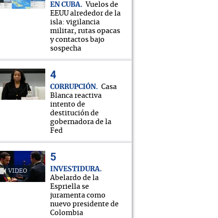
EN CUBA
Vuelos de
EEUU alrededor de la
isla: vigilancia
militar, rutas opacas
y contactos bajo
sospecha
CORRUPCIÓN
Casa
Blanca reactiva
intento de
destitución de
gobernadora de la
Fed
INVESTIDURA
VIDEO
Abelardo de la
Espriella se
juramenta como
nuevo presidente de
Colombia