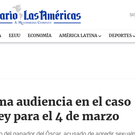
SI
A
EEUU
ECONOMÍA
AMÉRICA LATINA
DEPORTES
ma audiencia en el caso
ey para el 4 de marzo
o del ganador del Óscar, acusado de agredir sexual