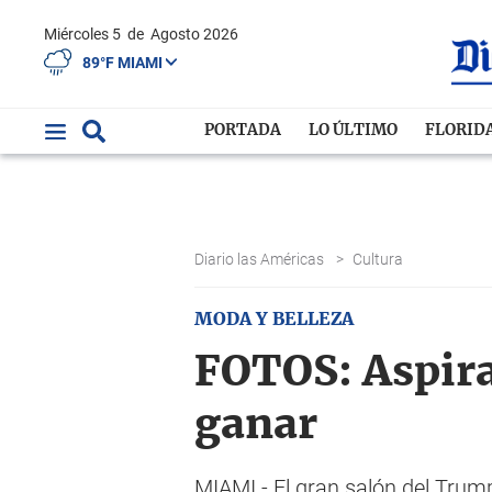
Miércoles 5
de
Agosto 2026
89°F MIAMI
PORTADA
LO ÚLTIMO
FLORID
Diario las Américas
>
Cultura
MODA Y BELLEZA
FOTOS: Aspira
ganar
MIAMI.- El gran salón del Trum