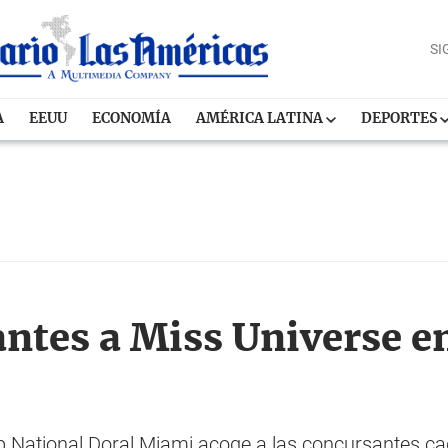
SI
A
EEUU
ECONOMÍA
AMÉRICA LATINA
DEPORTES
ntes a Miss Universe e
p National Doral Miami acoge a las concursantes ca