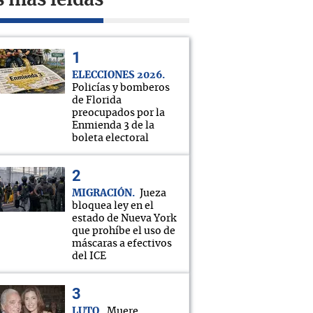
s más leídas
ELECCIONES 2026
Policías y bomberos
de Florida
preocupados por la
Enmienda 3 de la
boleta electoral
MIGRACIÓN
Jueza
bloquea ley en el
estado de Nueva York
que prohíbe el uso de
máscaras a efectivos
del ICE
LUTO
Muere