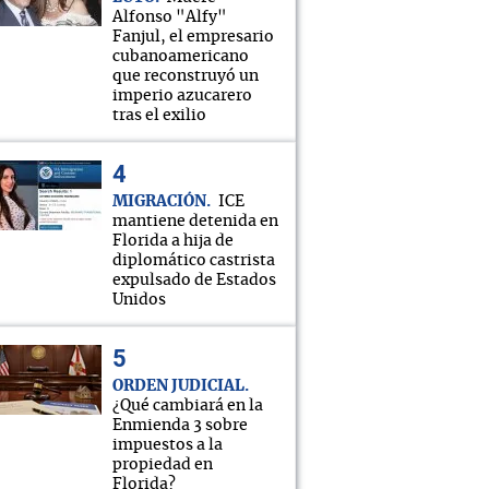
Alfonso "Alfy"
Fanjul, el empresario
cubanoamericano
que reconstruyó un
imperio azucarero
tras el exilio
MIGRACIÓN
ICE
mantiene detenida en
Florida a hija de
diplomático castrista
expulsado de Estados
Unidos
ORDEN JUDICIAL
¿Qué cambiará en la
Enmienda 3 sobre
impuestos a la
propiedad en
Florida?