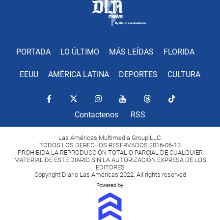
PORTADA
LO ÚLTIMO
MÁS LEÍDAS
FLORIDA
EEUU
AMÉRICA LATINA
DEPORTES
CULTURA
Contactenos
RSS
Las Américas Multimedia Group LLC.
TODOS LOS DERECHOS RESERVADOS 2016-06-13
PROHIBIDA LA REPRODUCCIÓN TOTAL O PARCIAL DE CUALQUIER
MATERIAL DE ESTE DIARIO SIN LA AUTORIZACIÓN EXPRESA DE LOS
EDITORES
Copyright Diario Las Américas 2022. All rights reserved