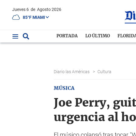
Jueves 6
de
Agosto 2026
85°F MIAMI
PORTADA
LO ÚLTIMO
FLORID
Diario las Américas
>
Cultura
MÚSICA
Joe Perry, gui
urgencia al ho
El músico colapsó tras tocar "W