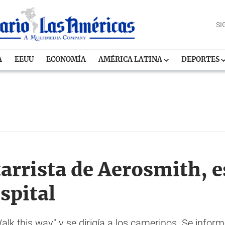
SI
A
EEUU
ECONOMÍA
AMÉRICA LATINA
DEPORTES
tarrista de Aerosmith, e
spital
alk this way" y se dirigía a los camerinos. Se info