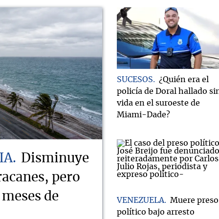
SUCESOS
¿Quién era el
policía de Doral hallado si
vida en el suroeste de
Miami-Dade?
IA
Disminuye
racanes, pero
s meses de
VENEZUELA
Muere preso
político bajo arresto