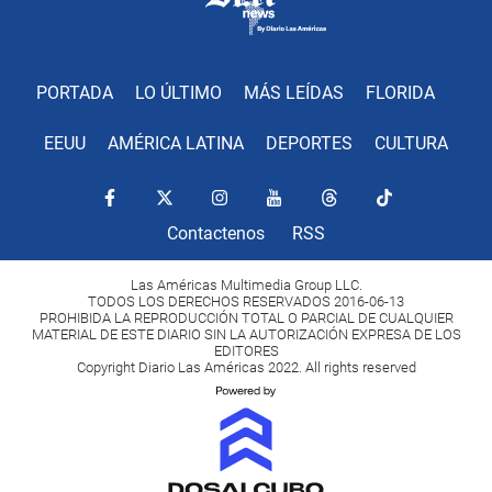
PORTADA
LO ÚLTIMO
MÁS LEÍDAS
FLORIDA
EEUU
AMÉRICA LATINA
DEPORTES
CULTURA
Contactenos
RSS
Las Américas Multimedia Group LLC.
TODOS LOS DERECHOS RESERVADOS 2016-06-13
PROHIBIDA LA REPRODUCCIÓN TOTAL O PARCIAL DE CUALQUIER
MATERIAL DE ESTE DIARIO SIN LA AUTORIZACIÓN EXPRESA DE LOS
EDITORES
Copyright Diario Las Américas 2022. All rights reserved