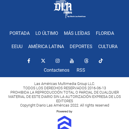
PORTADA
LO ÚLTIMO
MÁS LEÍDAS
FLORIDA
EEUU
AMÉRICA LATINA
DEPORTES
CULTURA
Contactenos
RSS
Las Américas Multimedia Group LLC.
TODOS LOS DERECHOS RESERVADOS 2016-06-13
PROHIBIDA LA REPRODUCCIÓN TOTAL O PARCIAL DE CUALQUIER
MATERIAL DE ESTE DIARIO SIN LA AUTORIZACIÓN EXPRESA DE LOS
EDITORES
Copyright Diario Las Américas 2022. All rights reserved