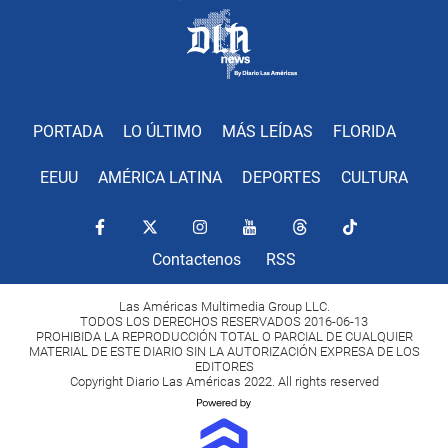
PORTADA
LO ÚLTIMO
MÁS LEÍDAS
FLORIDA
EEUU
AMÉRICA LATINA
DEPORTES
CULTURA
Contactenos
RSS
Las Américas Multimedia Group LLC.
TODOS LOS DERECHOS RESERVADOS 2016-06-13
PROHIBIDA LA REPRODUCCIÓN TOTAL O PARCIAL DE CUALQUIER
MATERIAL DE ESTE DIARIO SIN LA AUTORIZACIÓN EXPRESA DE LOS
EDITORES
Copyright Diario Las Américas 2022. All rights reserved