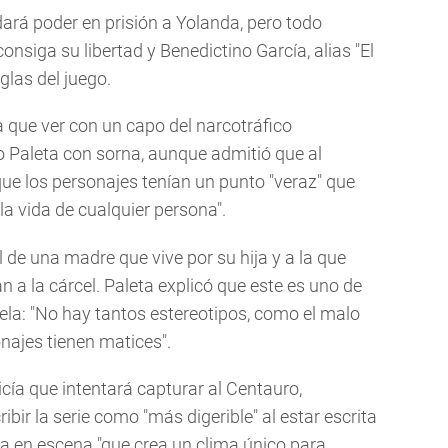
dará poder en prisión a Yolanda, pero todo
nsiga su libertad y Benedictino García, alias "El
glas del juego.
ía que ver con un capo del narcotráfico
ijo Paleta con sorna, aunque admitió que al
 que los personajes tenían un punto "veraz" que
la vida de cualquier persona".
 de una madre que vive por su hija y a la que
n a la cárcel. Paleta explicó que este es uno de
ovela: "No hay tantos estereotipos, como el malo
onajes tienen matices".
icía que intentará capturar al Centauro,
ir la serie como "más digerible" al estar escrita
ta en escena "que crea un clima único para