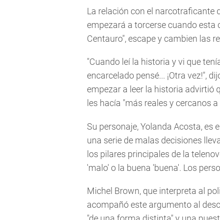
La relación con el narcotraficante 
empezará a torcerse cuando esta co
Centauro", escape y cambien las re
"Cuando leí la historia y vi que ten
encarcelado pensé... ¡Otra vez!", d
empezar a leer la historia advirtió
les hacía "más reales y cercanos a 
Su personaje, Yolanda Acosta, es el
una serie de malas decisiones lleva
los pilares principales de la telen
'malo' o la buena 'buena'. Los pers
Michel Brown, que interpreta al pol
acompañó este argumento al describ
"de una forma distinta" y una pues