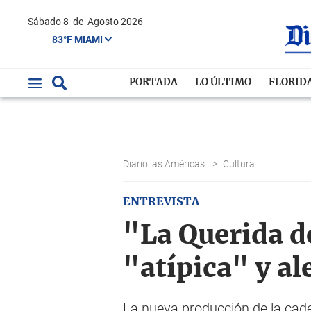
Sábado 8
de
Agosto 2026
83°F MIAMI
PORTADA
LO ÚLTIMO
FLORID
Diario las Américas
>
Cultura
ENTREVISTA
"La Querida d
"atípica" y al
La nueva producción de la cad