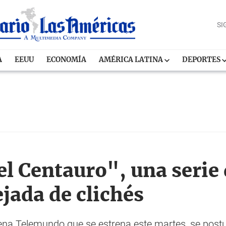
SI
A
EEUU
ECONOMÍA
AMÉRICA LATINA
DEPORTES
el Centauro", una serie
ejada de clichés
ena Telemundo que se estrena este martes, se pos