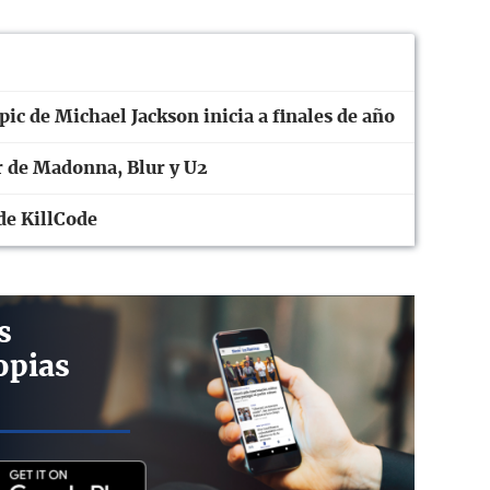
pic de Michael Jackson inicia a finales de año
r de Madonna, Blur y U2
 de KillCode
s
opias