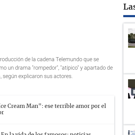
La
producción de la cadena Telemundo que se
mo un drama "rompedor", "atípico" y apartado de
a, según explicaron sus actores.
Ice Cream Man": ese terrible amor por el
or
En la vida de los famosos: noticias,