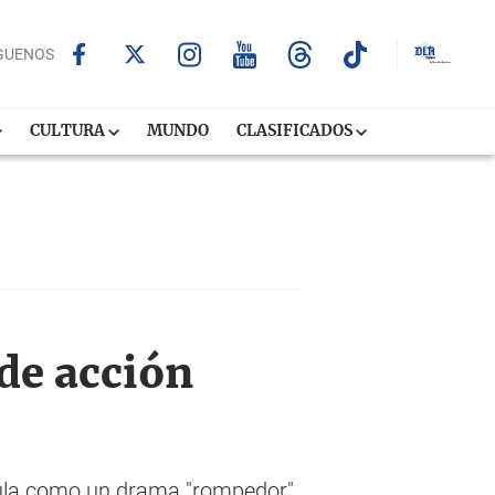
GUENOS
CULTURA
MUNDO
CLASIFICADOS
 de acción
tula como un drama "rompedor",