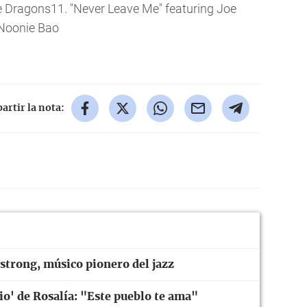
e Dragons11. "Never Leave Me" featuring Joe
 Noonie Bao
rtir la nota:
strong, músico pionero del jazz
rio' de Rosalía: "Este pueblo te ama"