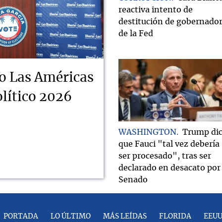
reactiva intento de
destitución de gobernado
de la Fed
o Las Américas
lítico 2026
WASHINGTON
Trump di
que Fauci "tal vez debería
ser procesado", tras ser
declarado en desacato por 
Senado
PORTADA
LO ÚLTIMO
MÁS LEÍDAS
FLORIDA
EEU