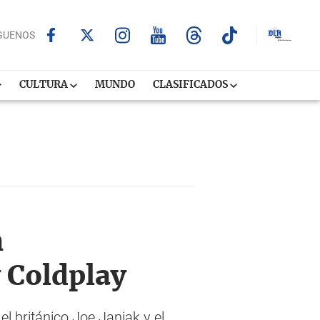
GUENOS
CULTURA
MUNDO
CLASIFICADOS
n
 Coldplay
 británico Joe Janiak y el