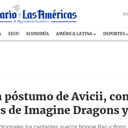
SI
A
EEUU
ECONOMÍA
AMÉRICA LATINA
DEPORTES
m póstumo de Avicii, co
s de Imagine Dragons y
cionales los cantantes suecos Noonie Bao y Bonn, el