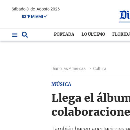
Sábado 8
de
Agosto 2026
83°F MIAMI
PORTADA
LO ÚLTIMO
FLORID
Diario las Américas
>
Cultura
MÚSICA
Llega el álbu
colaboracione
También hacen aportaciones adi