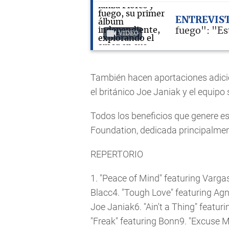
ENTREVIS
fuego": "Est
VIDEO
También hacen aportaciones adici
el británico Joe Janiak y el equip
Todos los beneficios que genere es
Foundation, dedicada principalmen
REPERTORIO
1. "Peace of Mind" featuring Varga
Blacc4. "Tough Love" featuring Agn
Joe Janiak6. "Ain't a Thing" featur
"Freak" featuring Bonn9. "Excuse M