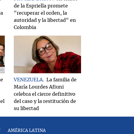
de la Espriella promete
ra
"recuperar el orden, la
autoridad y la libertad" en
Colombia
ce
VENEZUELA
La familia de
María Lourdes Afiuni
celebra el cierre definitivo
el
del caso y la restitución de
su libertad
U
AMÉRICA LATINA