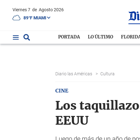
Viernes 7
de
Agosto 2026
89°F MIAMI
PORTADA
LO ÚLTIMO
FLORID
Diario las Américas
>
Cultura
CINE
Los taquillazo
EEUU
Luego de más de un año de post