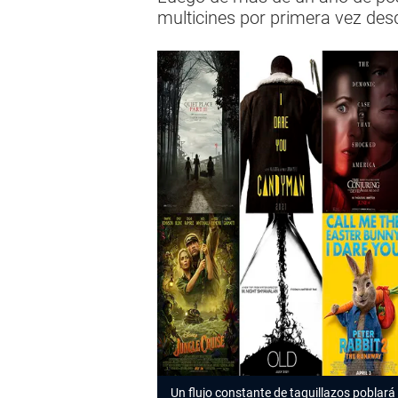
multicines por primera vez de
Un flujo constante de
taquillazos
poblará 