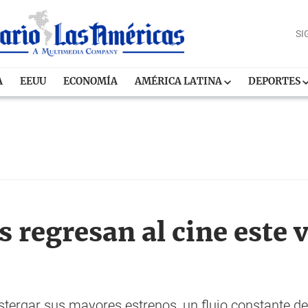
SI
A
EEUU
ECONOMÍA
AMÉRICA LATINA
DEPORTES
s regresan al cine este 
ergar sus mayores estrenos, un flujo constante de 