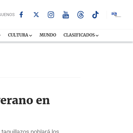
GUENOS
CULTURA
MUNDO
CLASIFICADOS
verano en
taquillazos poblará los