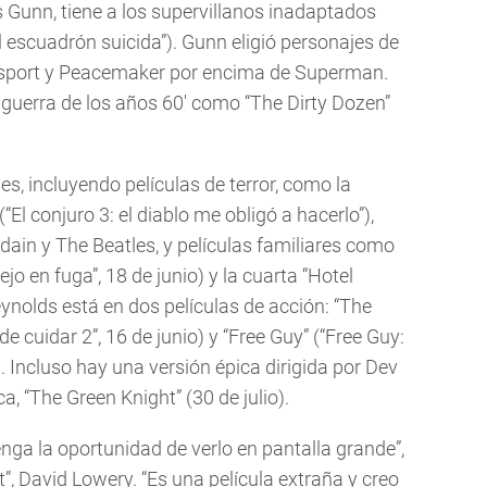
s Gunn, tiene a los supervillanos inadaptados
l escuadrón suicida”). Gunn eligió personajes de
odsport y Peacemaker por encima de Superman.
 guerra de los años 60' como “The Dirty Dozen”
, incluyendo películas de terror, como la
“El conjuro 3: el diablo me obligó a hacerlo”),
in y The Beatles, y películas familiares como
ejo en fuga”, 18 de junio) y la cuarta “Hotel
eynolds está en dos películas de acción: “The
e cuidar 2”, 16 de junio) y “Free Guy” (“Free Guy:
. Incluso hay una versión épica dirigida por Dev
a, “The Green Knight” (30 de julio).
enga la oportunidad de verlo en pantalla grande”,
t”, David Lowery. “Es una película extraña y creo