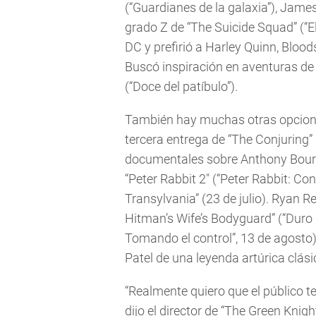
(“Guardianes de la galaxia”), Jame
grado Z de “The Suicide Squad” (“E
DC y prefirió a Harley Quinn, Blo
Buscó inspiración en aventuras de
(“Doce del patíbulo”).
También hay muchas otras opciones
tercera entrega de “The Conjuring” (
documentales sobre Anthony Bourda
“Peter Rabbit 2″ (“Peter Rabbit: Con
Transylvania” (23 de julio). Ryan R
Hitman’s Wife’s Bodyguard” (“Duro d
Tomando el control”, 13 de agosto)
Patel de una leyenda artúrica clásic
“Realmente quiero que el público t
dijo el director de “The Green Knigh