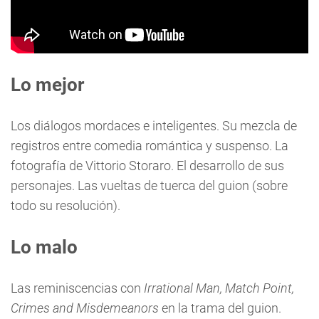
Lo mejor
Los diálogos mordaces e inteligentes. Su mezcla de
registros entre comedia romántica y suspenso. La
fotografía de Vittorio Storaro. El desarrollo de sus
personajes. Las vueltas de tuerca del guion (sobre
todo su resolución).
Lo malo
Las reminiscencias con
Irrational Man,
Match Point,
Crimes and Misdemeanors
en la trama del guion.