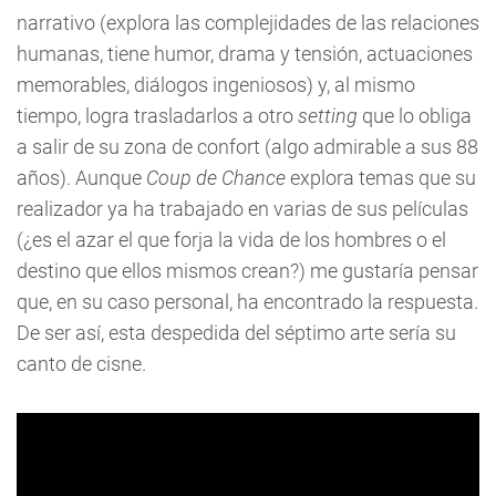
narrativo (explora las complejidades de las relaciones
humanas, tiene humor, drama y tensión, actuaciones
memorables, diálogos ingeniosos) y, al mismo
tiempo, logra trasladarlos a otro
setting
que lo obliga
a salir de su zona de confort (algo admirable a sus 88
años). Aunque
Coup de Chance
explora temas que su
realizador ya ha trabajado en varias de sus películas
(¿es el azar el que forja la vida de los hombres o el
destino que ellos mismos crean?) me gustaría pensar
que, en su caso personal, ha encontrado la respuesta.
De ser así, esta despedida del séptimo arte sería su
canto de cisne.