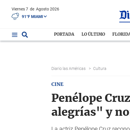
Viernes 7
de
Agosto 2026
91°F MIAMI
PORTADA
LO ÚLTIMO
FLORID
Diario las Américas
>
Cultura
CINE
Penélope Cruz
alegrías" y n
La actriz Penélope Cruz recono