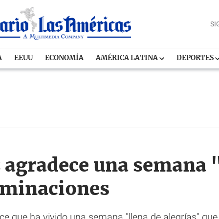
SI
A
EEUU
ECONOMÍA
AMÉRICA LATINA
DEPORTES
 agradece una semana "
ominaciones
ce que ha vivido una semana "llena de alegrías" qu