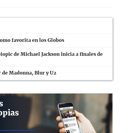
omo favorita en los Globos
iopic de Michael Jackson inicia a finales de
r de Madonna, Blur y U2
s
opias