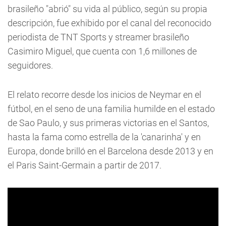
brasileño "abrió" su vida al público, según su propia
descripción, fue exhibido por el canal del reconocido
periodista de TNT Sports y streamer brasileño
Casimiro Miguel, que cuenta con 1,6 millones de
seguidores.
El relato recorre desde los inicios de Neymar en el
fútbol, en el seno de una familia humilde en el estado
de Sao Paulo, y sus primeras victorias en el Santos,
hasta la fama como estrella de la 'canarinha' y en
Europa, donde brilló en el Barcelona desde 2013 y en
el Paris Saint-Germain a partir de 2017.