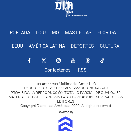
PORTADA
LO ÚLTIMO
MÁS LEÍDAS
FLORIDA
EEUU
AMÉRICA LATINA
DEPORTES
CULTURA
Contactenos
RSS
Las Américas Multimedia Group LLC.
TODOS LOS DERECHOS RESERVADOS 2016-06-13
PROHIBIDA LA REPRODUCCIÓN TOTAL O PARCIAL DE CUALQUIER
MATERIAL DE ESTE DIARIO SIN LA AUTORIZACIÓN EXPRESA DE LOS
EDITORES
Copyright Diario Las Américas 2022. All rights reserved