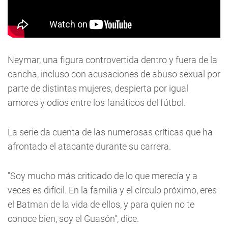
Neymar, una figura controvertida dentro y fuera de la
cancha, incluso con acusaciones de abuso sexual por
parte de distintas mujeres, despierta por igual
amores y odios entre los fanáticos del fútbol.
La serie da cuenta de las numerosas críticas que ha
afrontado el atacante durante su carrera.
"Soy mucho más criticado de lo que merecía y a
veces es difícil. En la familia y el círculo próximo, eres
el Batman de la vida de ellos, y para quien no te
conoce bien, soy el Guasón", dice.