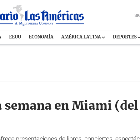
SI
A
EEUU
ECONOMÍA
AMÉRICA LATINA
DEPORTES
a semana en Miami (del 
frece presentaciones de libros, conciertos, espectácul