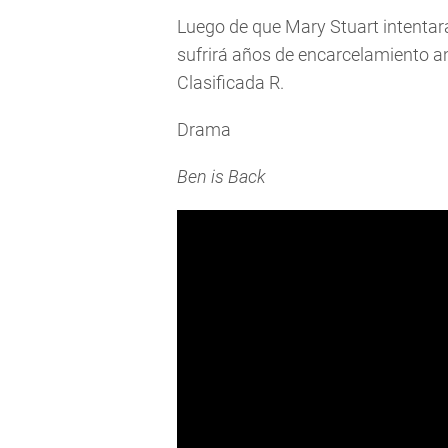
Luego de que Mary Stuart intentara
sufrirá años de encarcelamiento an
Clasificada R.
Drama
Ben is Back