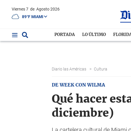
Viernes 7
de
Agosto 2026
89°F MIAMI
PORTADA
LO ÚLTIMO
FLORID
Diario las Américas
>
Cultura
DE WEEK CON WILMA
Qué hacer est
diciembre)
La cartelera cultural de Miami o