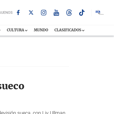
GUENOS
CULTURA
MUNDO
CLASIFICADOS
sueco
evisión sueca, con Liv Ullman