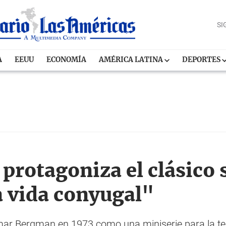
SI
A
EEUU
ECONOMÍA
AMÉRICA LATINA
DEPORTES
 protagoniza el clásico 
a vida conyugal"
mar Bergman en 1973 como una miniserie para la tel