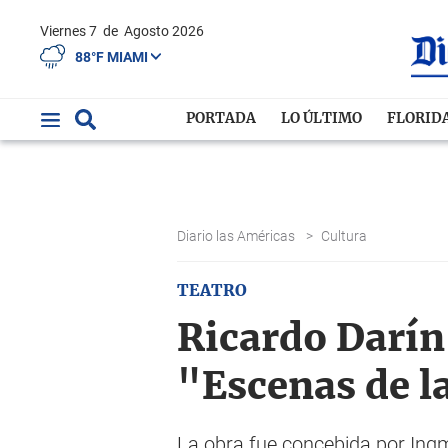
Viernes 7
de
Agosto 2026
88°F MIAMI
PORTADA
LO ÚLTIMO
FLORID
Diario las Américas
>
Cultura
TEATRO
Ricardo Darín
"Escenas de l
La obra fue concebida por Ing