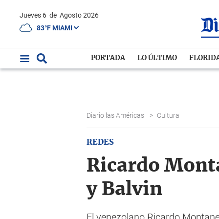
Jueves 6
de
Agosto 2026
83°F MIAMI
PORTADA
LO ÚLTIMO
FLORID
Diario las Américas
>
Cultura
REDES
Ricardo Monta
y Balvin
El venezolano Ricardo Montaner