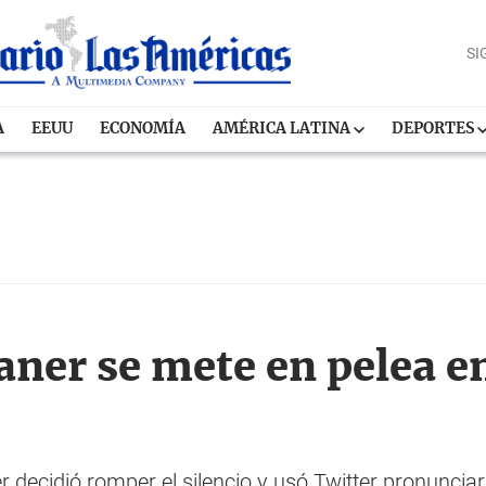
SI
A
EEUU
ECONOMÍA
AMÉRICA LATINA
DEPORTES
ner se mete en pelea e
 decidió romper el silencio y usó Twitter pronuncia