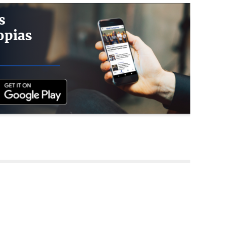
s
opias