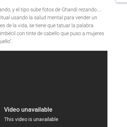
ndo, y el tipo sube fotos de Ghandi rezando....
ritual usando la salud mental para vender un
s de la vida, se tiene que tatuar la palabra
un imbécil con tinte de cabello que puso a mujeres
ello".