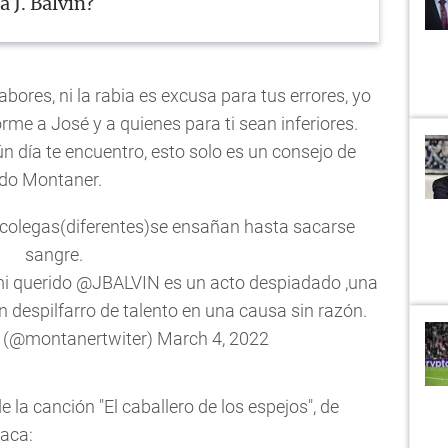
á J. Balvin?
sabores, ni la rabia es excusa para tus errores, yo
rme a José y a quienes para ti sean inferiores.
n día te encuentro, esto solo es un consejo de
rdo Montaner.
 colegas(diferentes)se ensañan hasta sacarse
sangre.
i querido
@JBALVIN
es un acto despiadado ,una
 despilfarro de talento en una causa sin razón.
 (@montanertwiter)
March 4, 2022
e la canción "El caballero de los espejos", de
taca: