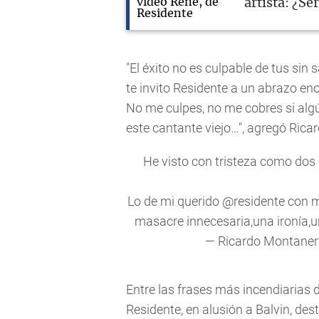
artista: ¿Ser
"El éxito no es culpable de tus sin 
te invito Residente a un abrazo eno
No me culpes, no me cobres si algú
este cantante viejo…", agregó Rica
He visto con tristeza como dos
Lo de mi querido
@residente
con m
masacre innecesaria,una ironía,un
— Ricardo Montaner
Entre las frases más incendiarias d
Residente, en alusión a Balvin, des