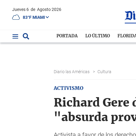
Jueves 6
de
Agosto 2026
83°F MIAMI
PORTADA
LO ÚLTIMO
FLORID
Diario las Américas
>
Cultura
ACTIVISMO
Richard Gere d
"absurda pro
Activista a favor de los derec