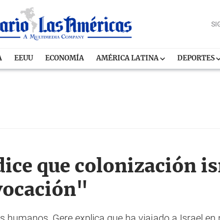
SI
A
EEUU
ECONOMÍA
AMÉRICA LATINA
DEPORTES
ice que colonización is
vocación"
hos humanos, Gere explica que ha viajado a Israel e