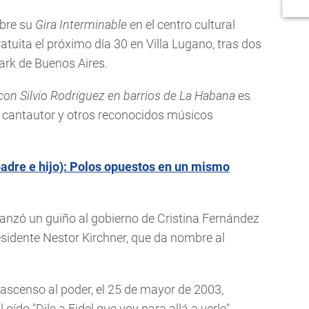
obre su
Gira Interminable
en el centro cultural
atuita el próximo día 30 en Villa Lugano, tras dos
ark de Buenos Aires.
 con Silvio Rodríguez en barrios de La Habana
es
 cantautor y otros reconocidos músicos
padre e hijo): Polos opuestos en un mismo
 lanzó un guiño al gobierno de Cristina Fernández
residente Nestor Kirchner, que da nombre al
 ascenso al poder, el 25 de mayor de 2003,
 oído "Dile a Fidel que voy para allá a verle".