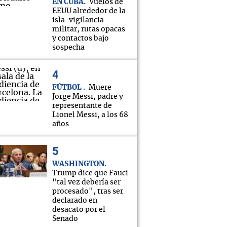
EN CUBA
Vuelos de
EEUU alrededor de la
isla: vigilancia
militar, rutas opacas
y contactos bajo
sospecha
FÚTBOL
Muere
Jorge Messi, padre y
representante de
Lionel Messi, a los 68
años
WASHINGTON
Trump dice que Fauci
"tal vez debería ser
procesado", tras ser
declarado en
desacato por el
Senado