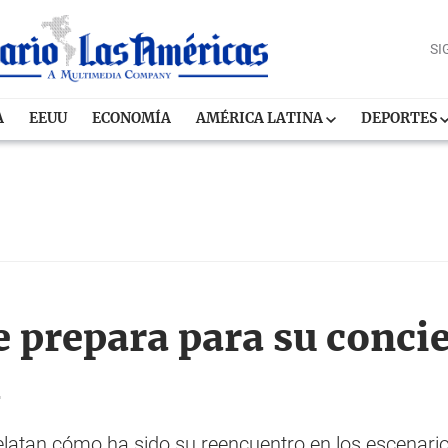
SI
A
EEUU
ECONOMÍA
AMÉRICA LATINA
DEPORTES
 prepara para su concie
l
relatan cómo ha sido su reencuentro en los escenar