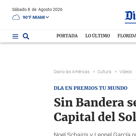
Sábado 8
de
Agosto 2026
90°F MIAMI
PORTADA
LO ÚLTIMO
FLORID
Diario las Américas
>
Cultura
>
Videos
DLA EN PREMIOS TU MUNDO
Sin Bandera se
Capital del So
Noel Schajris y Leonel García 