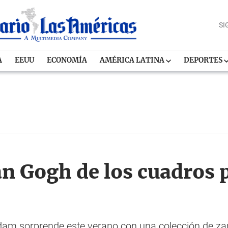
SI
A
EEUU
ECONOMÍA
AMÉRICA LATINA
DEPORTES
n Gogh de los cuadros p
m sorprende este verano con una colección de zapa