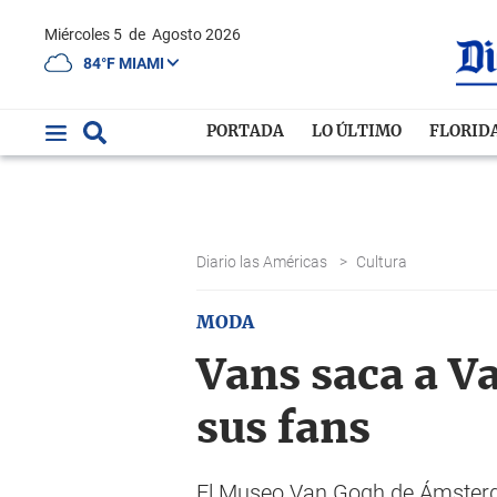
Miércoles 5
de
Agosto 2026
84°F MIAMI
PORTADA
LO ÚLTIMO
FLORID
Diario las Américas
>
Cultura
MODA
Vans saca a Va
sus fans
El Museo Van Gogh de Ámsterda