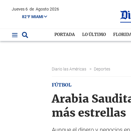
Jueves 6
de
Agosto 2026
82°F MIAMI
PORTADA
LO ÚLTIMO
FLORID
Diario las Américas
>
Deportes
FÚTBOL
Arabia Saudita
más estrellas
Aunque el dinero y negocios en