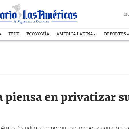
SI
A
EEUU
ECONOMÍA
AMÉRICA LATINA
DEPORTES
 piensa en privatizar su
 Arabia Saudita siempre suman personas que lo des