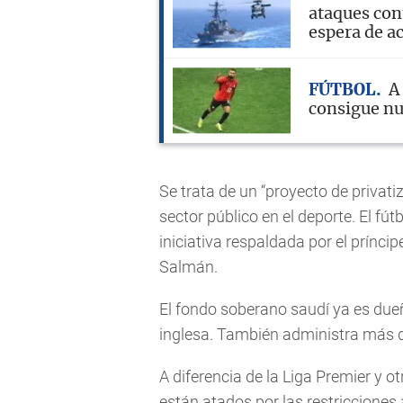
ataques cont
espera de a
FÚTBOL
A
consigue nu
Se trata de un “proyecto de privati
sector público en el deporte. El fút
iniciativa respaldada por el prínc
Salmán.
El fondo soberano saudí ya es dueñ
inglesa. También administra más d
A diferencia de la Liga Premier y o
están atados por las restricciones 