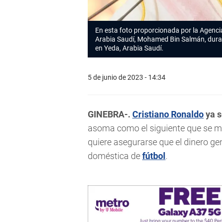
En esta foto proporcionada por la Agencia
Arabia Saudí, Mohamed Bin Salmán, duran
en Yeda, Arabia Saudí.
5 de junio de 2023 - 14:34
GINEBRA-.
Cristiano Ronaldo
ya s
asoma como el siguiente que se m
quiere asegurarse que el dinero gen
doméstica de
fútbol
.