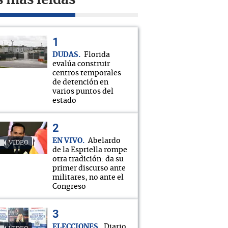
s más leídas
DUDAS
Florida
evalúa construir
centros temporales
de detención en
varios puntos del
estado
EN VIVO
Abelardo
VIDEO
de la Espriella rompe
otra tradición: da su
primer discurso ante
militares, no ante el
Congreso
ELECCIONES
Diario