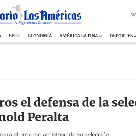
SI
A
EEUU
ECONOMÍA
AMÉRICA LATINA
DEPORTES
ros el defensa de la sel
old Peralta
 para el próximo amistoso de su selección