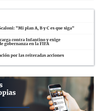
caloni: "Mi plan A, B y C es que siga"
carga contra Infantino y exige
 de gobernanza en la FIFA
ión por las reiteradas acciones
s
opias