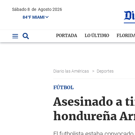
Sábado 8
de
Agosto 2026
84°F MIAMI
PORTADA
LO ÚLTIMO
FLORID
Diario las Américas
>
Deportes
FÚTBOL
Asesinado a ti
hondureña Arn
El futbolista estaba convocado