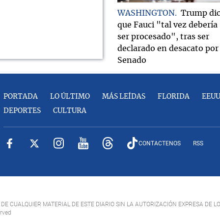
WASHINGTON
Trump di
que Fauci "tal vez debería
ser procesado", tras ser
declarado en desacato por 
Senado
PORTADA
LO ÚLTIMO
MÁS LEÍDAS
FLORIDA
EEU
DEPORTES
CULTURA
CONTACTENOS
RSS
DE CUALQUIER MATERIAL DE ESTE DIARIO SIN LA AUTORIZACIÓN EXPRESA DE L
erved