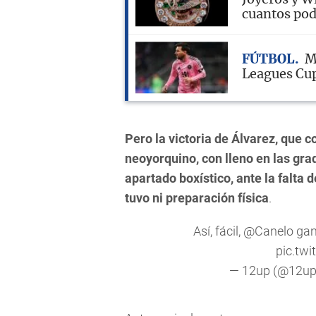
Joyeros y W
cuantos pod
FÚTBOL
M
Leagues Cup
Pero la victoria de Álvarez, que c
neoyorquino, con lleno en las grad
apartado boxístico, ante la falta
tuvo ni preparación física
.
Así, fácil,
@Canelo
ganó
pic.tw
— 12up (@12u