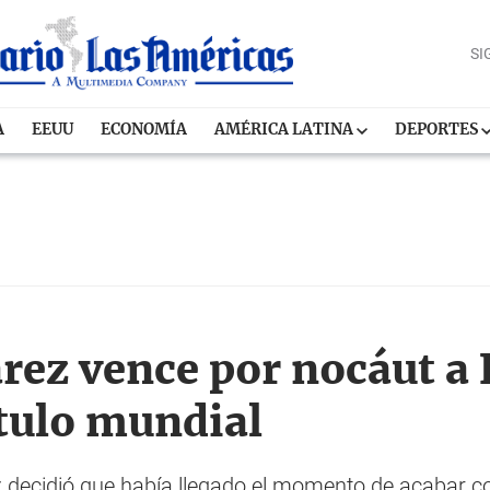
SI
A
EEUU
ECONOMÍA
AMÉRICA LATINA
DEPORTES
rez vence por nocáut a 
ítulo mundial
arez decidió que había llegado el momento de acabar c