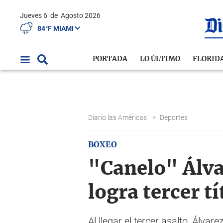
Jueves 6
de
Agosto 2026
84°F MIAMI
PORTADA
LO ÚLTIMO
FLORID
Diario las Américas
>
Deportes
BOXEO
"Canelo" Álva
logra tercer t
Al llegar el tercer asalto, Álv