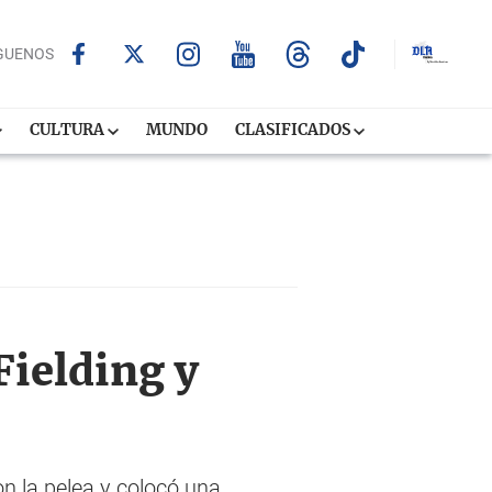
GUENOS
CULTURA
MUNDO
CLASIFICADOS
Fielding y
on la pelea y colocó una