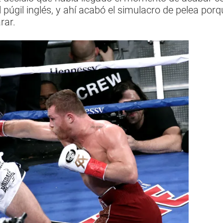
 púgil inglés, y ahí acabó el simulacro de pelea po
rar.