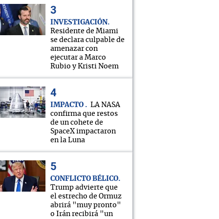
INVESTIGACIÓN
Residente de Miami
se declara culpable de
amenazar con
ejecutar a Marco
Rubio y Kristi Noem
IMPACTO
LA NASA
confirma que restos
de un cohete de
SpaceX impactaron
en la Luna
CONFLICTO BÉLICO
Trump advierte que
el estrecho de Ormuz
abrirá "muy pronto"
o Irán recibirá "un