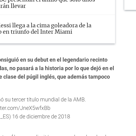
BC presentan el anillo que solo unos
rán llevar
essi llega a la cima goleadora de la
 en triunfo del Inter Miami
onsiguió en su debut en el legendario recinto
as, no pasará a la historia por lo que dejó en el
 de clase del púgil inglés, que además tampoco
 su tercer título mundial de la AMB.
itter.com/JneX5wfxBb
p_ES)
16 de diciembre de 2018