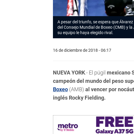
A pesar del triunfo, se espera que Álvare
del Consejo Mundial de Boxeo (CMB) y la
su equipo le haya elegido rival.
16 de diciembre de 2018 - 06:17
NUEVA YORK
.- El púgil
mexicano Sa
campeón del mundo del peso su
Boxeo
(AMB)
al vencer por nocáut,
inglés Rocky Fielding.