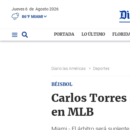
Jueves 6
de
Agosto 2026
86°F MIAMI
PORTADA
LO ÚLTIMO
FLORID
Diario las Américas
>
Deportes
BÉISBOL
Carlos Torres
en MLB
Miami.- El árbitro será suplent