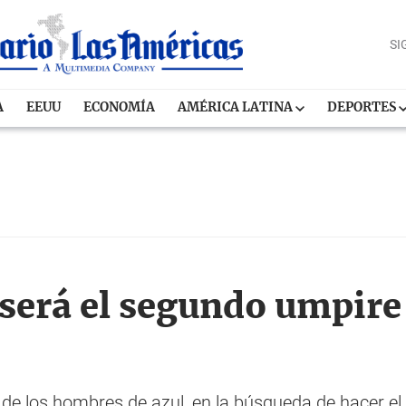
SI
A
EEUU
ECONOMÍA
AMÉRICA LATINA
DEPORTES
 será el segundo umpir
e de los hombres de azul, en la búsqueda de hacer e