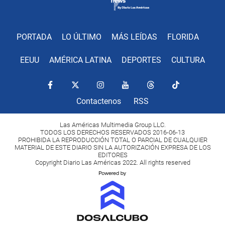
PORTADA
LO ÚLTIMO
MÁS LEÍDAS
FLORIDA
EEUU
AMÉRICA LATINA
DEPORTES
CULTURA
Contactenos
RSS
Las Américas Multimedia Group LLC.
TODOS LOS DERECHOS RESERVADOS 2016-06-13
PROHIBIDA LA REPRODUCCIÓN TOTAL O PARCIAL DE CUALQUIER
MATERIAL DE ESTE DIARIO SIN LA AUTORIZACIÓN EXPRESA DE LOS
EDITORES
Copyright Diario Las Américas 2022. All rights reserved