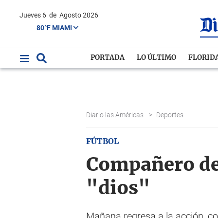
Jueves 6
de
Agosto 2026
80°F MIAMI
PORTADA
LO ÚLTIMO
FLORID
Diario las Américas
>
Deportes
FÚTBOL
Compañero de 
"dios"
Mañana regresa a la acción, co