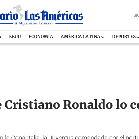
SI
A
EEUU
ECONOMÍA
AMÉRICA LATINA
DEPORTES
Cristiano Ronaldo lo c
n la Copa Italia, la Juventus comandada por el port