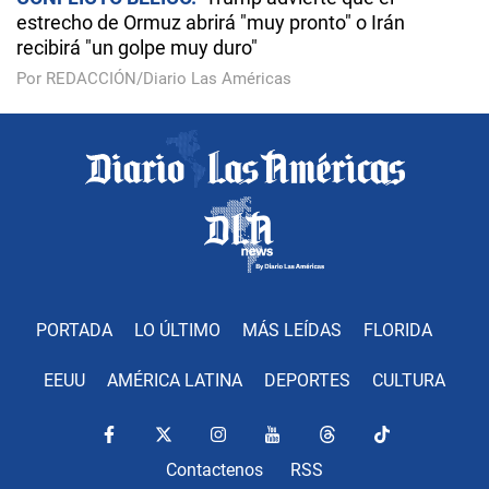
estrecho de Ormuz abrirá "muy pronto" o Irán
recibirá "un golpe muy duro"
Por REDACCIÓN/Diario Las Américas
PORTADA
LO ÚLTIMO
MÁS LEÍDAS
FLORIDA
EEUU
AMÉRICA LATINA
DEPORTES
CULTURA
Contactenos
RSS