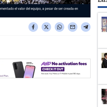
La
entado el valor del equipo, a pesar de ser creada en