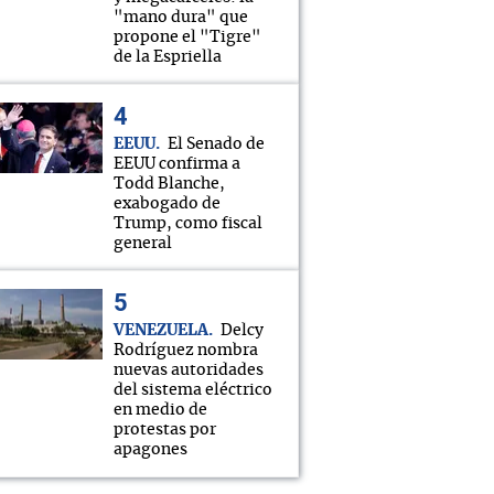
"mano dura" que
propone el "Tigre"
de la Espriella
EEUU
El Senado de
EEUU confirma a
Todd Blanche,
exabogado de
Trump, como fiscal
general
VENEZUELA
Delcy
Rodríguez nombra
nuevas autoridades
del sistema eléctrico
en medio de
protestas por
apagones