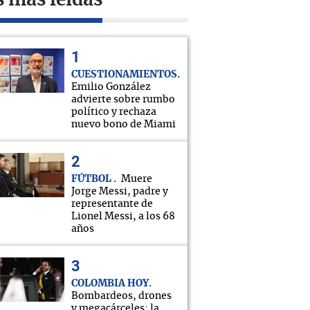
s más leídas
CUESTIONAMIENTOS
Emilio González
advierte sobre rumbo
político y rechaza
nuevo bono de Miami
FÚTBOL
Muere
Jorge Messi, padre y
representante de
Lionel Messi, a los 68
años
COLOMBIA HOY
Bombardeos, drones
y megacárceles: la