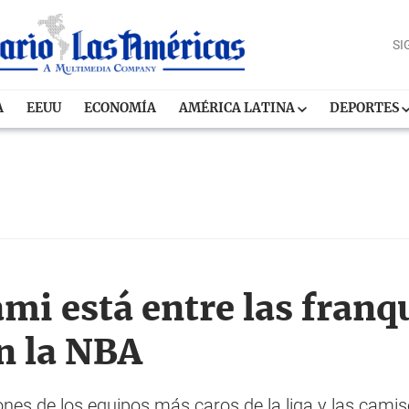
SI
A
EEUU
ECONOMÍA
AMÉRICA LATINA
DEPORTES
mi está entre las franq
n la NBA
ones de los equipos más caros de la liga y las cam