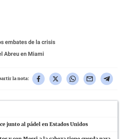
os embates de la crisis
el Abreu en Miami
rtir la nota:
ce junto al pádel en Estados Unidos
tos y con Messi a la cabeza tiene cuerda para