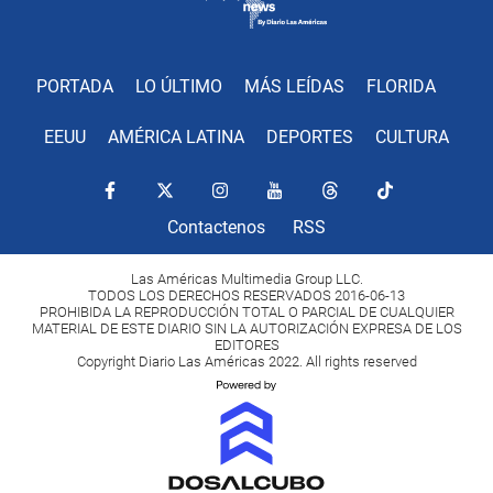
PORTADA
LO ÚLTIMO
MÁS LEÍDAS
FLORIDA
EEUU
AMÉRICA LATINA
DEPORTES
CULTURA
Contactenos
RSS
Las Américas Multimedia Group LLC.
TODOS LOS DERECHOS RESERVADOS 2016-06-13
PROHIBIDA LA REPRODUCCIÓN TOTAL O PARCIAL DE CUALQUIER
MATERIAL DE ESTE DIARIO SIN LA AUTORIZACIÓN EXPRESA DE LOS
EDITORES
Copyright Diario Las Américas 2022. All rights reserved