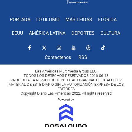
PORTADA
LO ÚLTIMO
MÁS LEÍDAS
FLORIDA
EEUU
AMÉRICA LATINA
DEPORTES
CULTURA
Contactenos
RSS
Las Américas Multimedia Group LLC.
TODOS LOS DERECHOS RESERVADOS 2016-06-13
PROHIBIDA LA REPRODUCCIÓN TOTAL O PARCIAL DE CUALQUIER
MATERIAL DE ESTE DIARIO SIN LA AUTORIZACIÓN EXPRESA DE LOS
EDITORES
Copyright Diario Las Américas 2022. All rights reserved