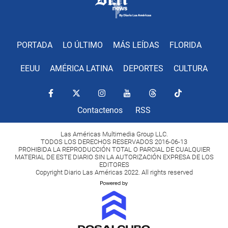
PORTADA
LO ÚLTIMO
MÁS LEÍDAS
FLORIDA
EEUU
AMÉRICA LATINA
DEPORTES
CULTURA
Contactenos
RSS
Las Américas Multimedia Group LLC.
TODOS LOS DERECHOS RESERVADOS 2016-06-13
PROHIBIDA LA REPRODUCCIÓN TOTAL O PARCIAL DE CUALQUIER
MATERIAL DE ESTE DIARIO SIN LA AUTORIZACIÓN EXPRESA DE LOS
EDITORES
Copyright Diario Las Américas 2022. All rights reserved