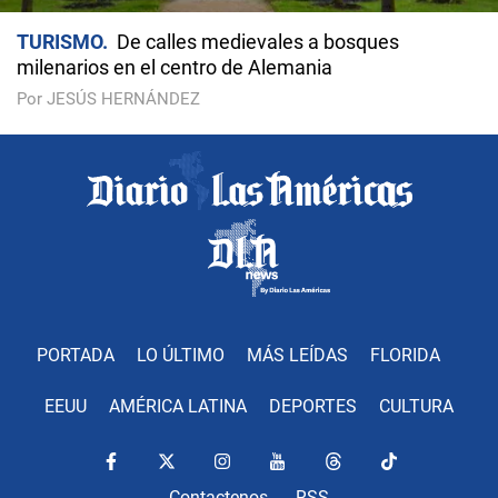
TURISMO
De calles medievales a bosques
milenarios en el centro de Alemania
Por JESÚS HERNÁNDEZ
PORTADA
LO ÚLTIMO
MÁS LEÍDAS
FLORIDA
EEUU
AMÉRICA LATINA
DEPORTES
CULTURA
Contactenos
RSS