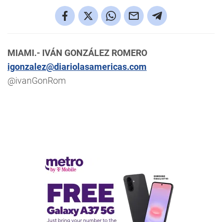
MIAMI.- IVÁN GONZÁLEZ ROMERO
igonzalez@diariolasamericas.com
@ivanGonRom