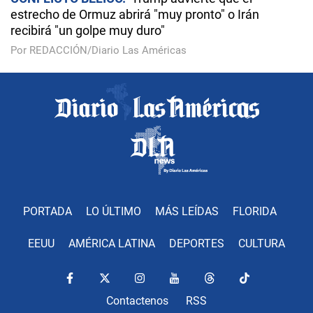
estrecho de Ormuz abrirá "muy pronto" o Irán
recibirá "un golpe muy duro"
Por REDACCIÓN/Diario Las Américas
PORTADA
LO ÚLTIMO
MÁS LEÍDAS
FLORIDA
EEUU
AMÉRICA LATINA
DEPORTES
CULTURA
Contactenos
RSS