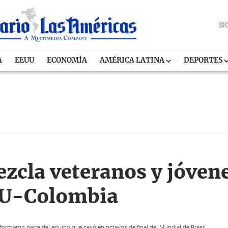
SI
A
EEUU
ECONOMÍA
AMÉRICA LATINA
DEPORTES
cla veteranos y jóvene
UU-Colombia
ormaron parte del equipo que cayó en octavos de final del Mundial de Brasil