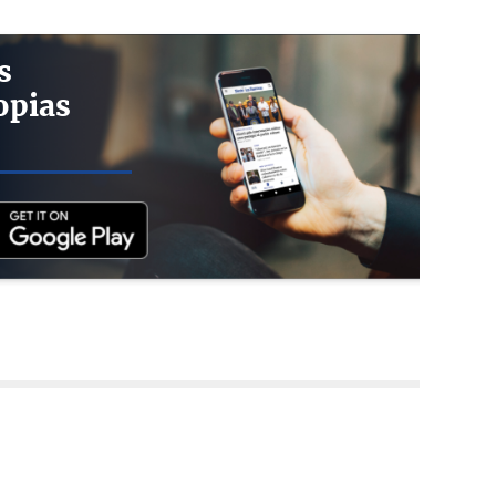
s
opias