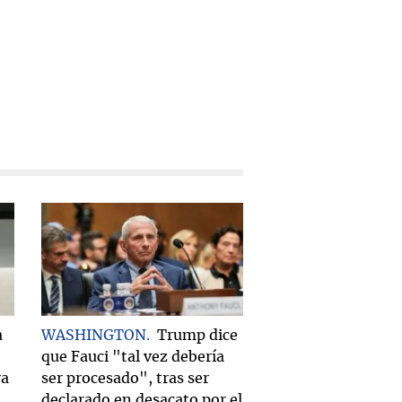
a
WASHINGTON
Trump dice
que Fauci "tal vez debería
ra
ser procesado", tras ser
declarado en desacato por el