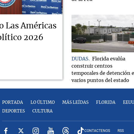
o Las Américas
lítico 2026
DUDAS
Florida evalúa
construir centros
temporales de detención 
varios puntos del estado
PORTADA
LO ÚLTIMO
MÁS LEÍDAS
FLORIDA
EEU
DEPORTES
CULTURA
CONTACTENOS
RSS