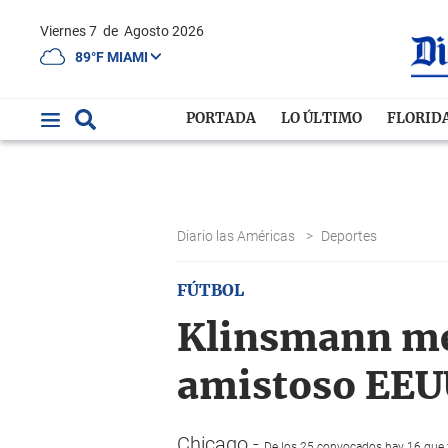
Viernes 7
de
Agosto 2026
89°F MIAMI
PORTADA
LO ÚLTIMO
FLORID
Diario las Américas
>
Deportes
FÚTBOL
Klinsmann mez
amistoso EE
Chicago.-
De los 25 convocados hay 16 que f