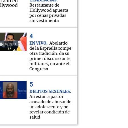
TENDENCIAS
Restaurante de
Hollywood apuesta
por cenas privadas
sin vestimenta
EN VIVO
Abelardo
VIDEO
de la Espriella rompe
otra tradición: da su
primer discurso ante
militares, no ante el
Congreso
DELITOS SEXUALES
Arrestan a pastor
acusado de abusar de
un adolescente y no
revelar condición de
salud