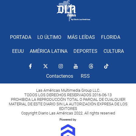
PORTADA
LO ÚLTIMO
MÁS LEÍDAS
FLORIDA
EEUU
AMÉRICA LATINA
DEPORTES
CULTURA
Contactenos
RSS
Las Américas Multimedia Group LLC.
TODOS LOS DERECHOS RESERVADOS 2016-06-13
PROHIBIDA LA REPRODUCCIÓN TOTAL O PARCIAL DE CUALQUIER
MATERIAL DE ESTE DIARIO SIN LA AUTORIZACIÓN EXPRESA DE LOS
EDITORES
Copyright Diario Las Américas 2022. All rights reserved