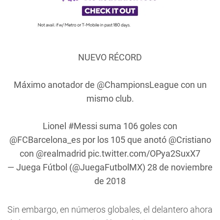
NUEVO RÉCORD
Máximo anotador de
@ChampionsLeague
con un
mismo club.
Lionel
#Messi
suma 106 goles con
@FCBarcelona_es
por los 105 que anotó
@Cristiano
con
@realmadrid
pic.twitter.com/OPya2SuxX7
— Juega Fútbol (@JuegaFutbolMX)
28 de noviembre
de 2018
Sin embargo, en números globales, el delantero ahora